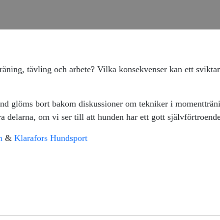
träning, tävling och arbete? Vilka konsekvenser kan ett sviktan
and glöms bort bakom diskussioner om tekniker i momentträni
a delarna, om vi ser till att hunden har ett gott självförtroend
n
&
Klarafors Hundsport